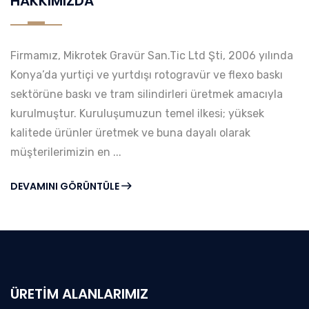
HAKKIMIZDA
Firmamız, Mikrotek Gravür San.Tic Ltd Şti, 2006 yılında
Konya’da yurtiçi ve yurtdışı rotogravür ve flexo baskı
sektörüne baskı ve tram silindirleri üretmek amacıyla
kurulmuştur. Kuruluşumuzun temel ilkesi; yüksek
kalitede ürünler üretmek ve buna dayalı olarak
müşterilerimizin en ...
DEVAMINI GÖRÜNTÜLE
ÜRETIM ALANLARIMIZ